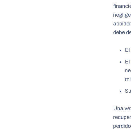
financi
neglige
acciden
debe de
El
El
ne
mi
Su
Una vez
recupe
perdido