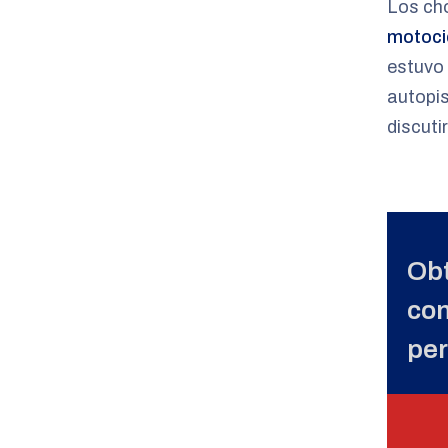
Los ch
motoci
estuvo 
autopi
discuti
Obt
con
per