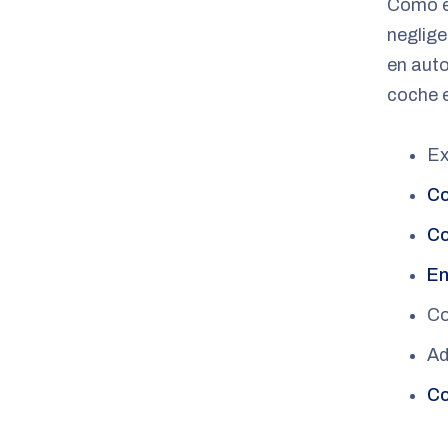
Como en
neglige
en aut
coche e
Ex
Co
Co
En
Co
Ad
Co