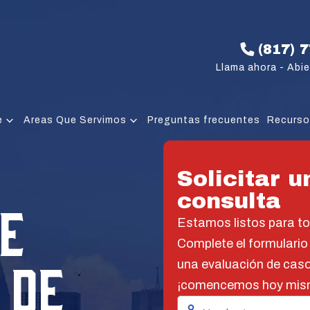
(817) 
Llama ahora - Abie
e
Areas Que Servimos
Preguntas frecuentes
Recurs
Solicitar u
consulta
E
Estamos listos para t
Complete el formulario
 DE
una evaluación de caso
¡comencemos hoy mis