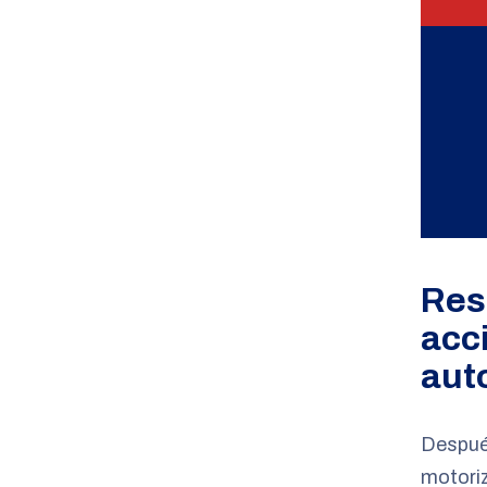
Res
acc
aut
Después
motori