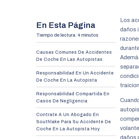
m
e
Los acc
En Esta Página
daños 
Tiempo de lectura: 4 minutos
razones
durante
Causas Comunes De Accidentes
Además,
De Coche En Las Autopistas
separa
Responsabilidad En Un Accidente
condici
De Coche En La Autopista
traicio
Responsabilidad Compartida En
Cuando 
Casos De Negligencia
autopis
Contrate A Un Abogado En
compen
Southlake Para Su Accidente De
volante
Coche En La Autopista Hoy
daños 