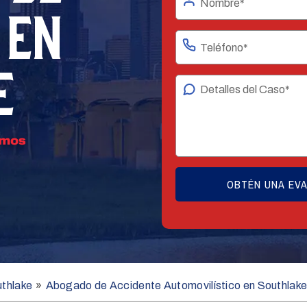
 EN
E
thlake
»
Abogado de Accidente Automovilístico en Southlak