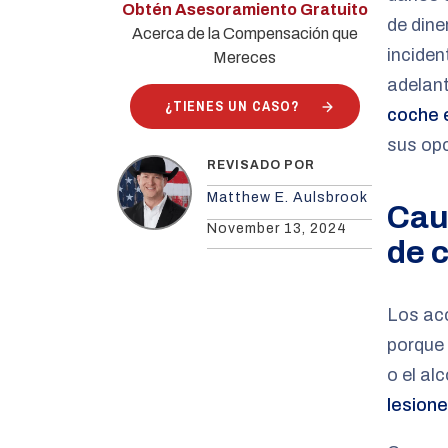
Obtén Asesoramiento Gratuito
de dine
Acerca de la Compensación que
inciden
Mereces
adelan
¿TIENES UN CASO?
coche 
sus opc
REVISADO POR
Matthew E. Aulsbrook
Cau
November 13, 2024
de 
Los acc
porque 
o el al
lesion