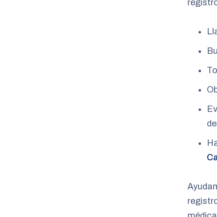
registr
Ll
Bu
To
Ob
Ev
de
Ha
Ca
Ayudam
registr
médicas