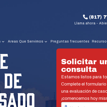
(817) 
Llama ahora - Abie
n
Areas Que Servimos
Preguntas frecuentes
Recurso
E
Solicitar u
consulta
 DE
Estamos listos para t
Complete el formulario
SADO
una evaluación de caso
¡comencemos hoy mis