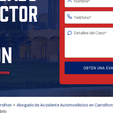
UCTOR
ON
rollton
»
Abogado de Accidente Automovilístico en Carrollton
brio