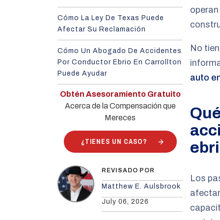
operan 
Cómo La Ley De Texas Puede
constru
Afectar Su Reclamación
No tien
Cómo Un Abogado De Accidentes
informa
Por Conductor Ebrio En Carrollton
Puede Ayudar
auto en
Obtén Asesoramiento Gratuito
Acerca de la Compensación que
Qué
Mereces
acc
¿TIENES UN CASO?
ebri
REVISADO POR
Los pa
Matthew E. Aulsbrook
afectar
July 06, 2026
capacit