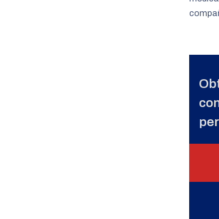
compañí
Obt
con
per