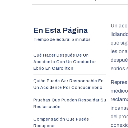
m
e
Un acci
En Esta Página
lidiand
Tiempo de lectura: 5 minutos
qué si
lesiona
Qué Hacer Después De Un
despué
Accidente Con Un Conductor
ebrios 
Ebrio En Carrollton
Quién Puede Ser Responsable En
Repres
Un Accidente Por Conducir Ebrio
médicos
reclama
Pruebas Que Pueden Respaldar Su
Reclamación
incans
del pr
Compensación Que Puede
conexi
Recuperar