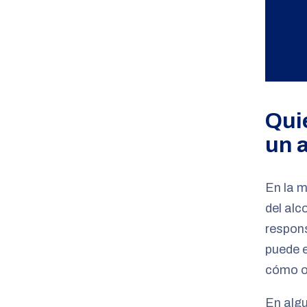
Qui
un 
En la m
del alc
respons
puede 
cómo oc
En algu