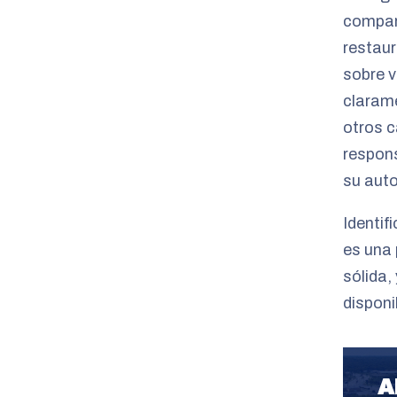
compart
restaur
sobre v
clarame
otros c
respons
su auto
Identif
es una 
sólida,
disponi
A