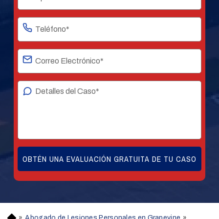
»
Abogado de Lesiones Personales en Grapevine
»
H