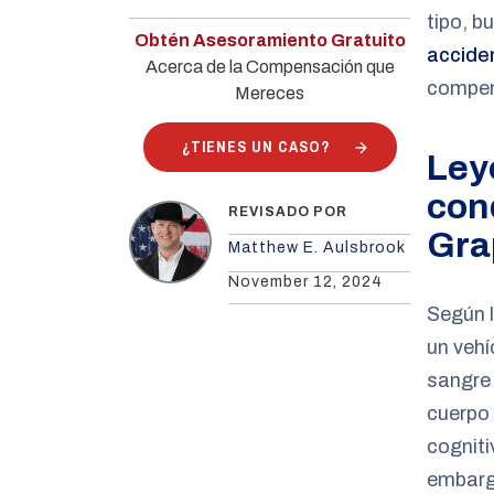
tipo, b
Obtén Asesoramiento Gratuito
accide
Acerca de la Compensación que
compen
Mereces
¿TIENES UN CASO?
Ley
con
REVISADO POR
Gra
Matthew E. Aulsbrook
November 12, 2024
Según l
un vehí
sangre 
cuerpo 
cogniti
embargo