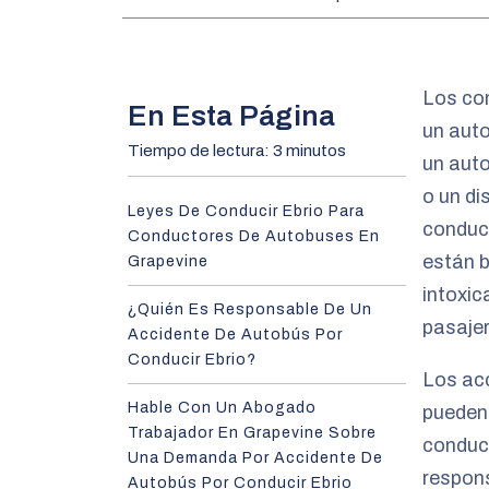
m
e
Los con
En Esta Página
un aut
Tiempo de lectura: 3 minutos
un auto
o un di
Leyes De Conducir Ebrio Para
conduc
Conductores De Autobuses En
están b
Grapevine
intoxic
¿Quién Es Responsable De Un
pasajer
Accidente De Autobús Por
Conducir Ebrio?
Los acc
Hable Con Un Abogado
pueden 
Trabajador En Grapevine Sobre
conduct
Una Demanda Por Accidente De
respons
Autobús Por Conducir Ebrio