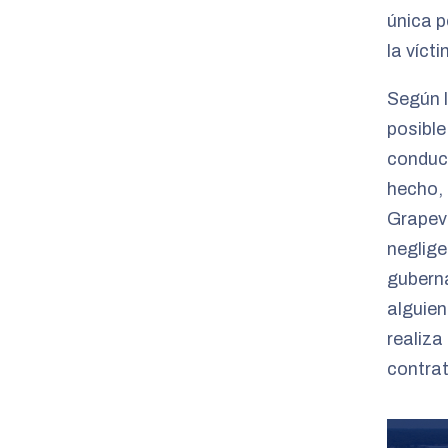
única p
la víct
Según l
posible
conduct
hecho, 
Grapevi
neglig
gubern
alguien
realiza
contrat