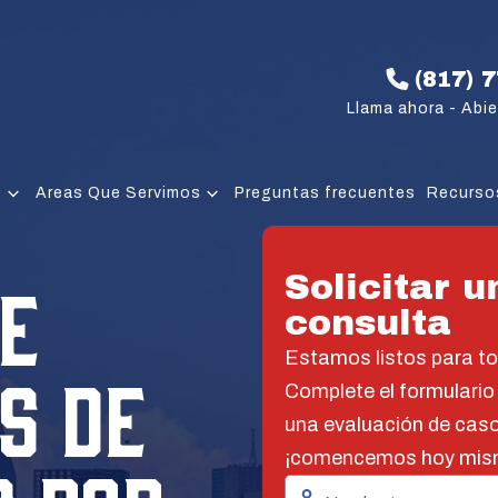
(817) 
Llama ahora - Abie
e
Areas Que Servimos
Preguntas frecuentes
Recurso
E
Solicitar u
consulta
Estamos listos para t
S DE
Complete el formulario
una evaluación de caso
¡comencemos hoy mis