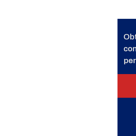
Obt
con
per