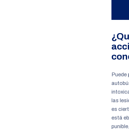
¿Qu
acc
con
Puede 
autobús
intoxic
las les
es cier
está eb
punible