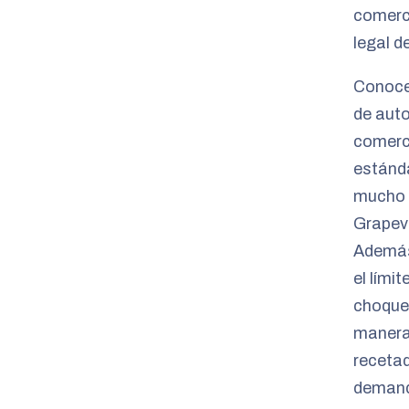
comerci
legal d
Conocer
de aut
comerci
estánda
mucho 
Grapevi
Además
el lími
choque
manera
recetad
demanda