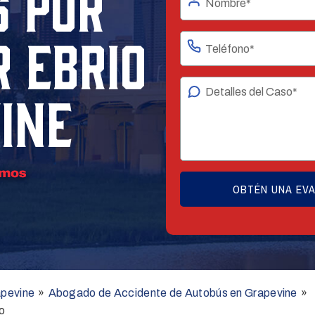
 POR
 EBRIO
INE
apevine
»
Abogado de Accidente de Autobús en Grapevine
»
o