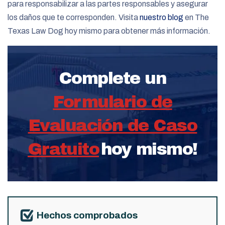
para responsabilizar a las partes responsables y asegurar
los daños que te corresponden. Visita
nuestro blog
en The
Texas Law Dog hoy mismo para obtener más información.
Complete un
Formulario de
Evaluación de Caso
Gratuito
hoy mismo!
Hechos comprobados