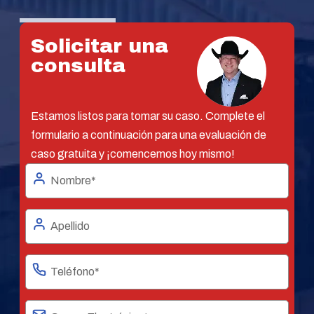
Solicitar una
consulta
Estamos listos para tomar su caso. Complete el
formulario a continuación para una evaluación de
caso gratuita y ¡comencemos hoy mismo!