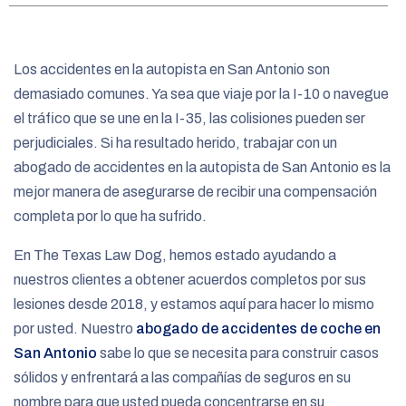
e
Los accidentes en la autopista en San Antonio son
demasiado comunes. Ya sea que viaje por la I-10 o navegue
el tráfico que se une en la I-35, las colisiones pueden ser
perjudiciales. Si ha resultado herido, trabajar con un
abogado de accidentes en la autopista de San Antonio es la
mejor manera de asegurarse de recibir una compensación
completa por lo que ha sufrido.
En The Texas Law Dog, hemos estado ayudando a
nuestros clientes a obtener acuerdos completos por sus
lesiones desde 2018, y estamos aquí para hacer lo mismo
por usted. Nuestro
abogado de accidentes de coche en
San Antonio
sabe lo que se necesita para construir casos
sólidos y enfrentará a las compañías de seguros en su
nombre para que usted pueda concentrarse en su