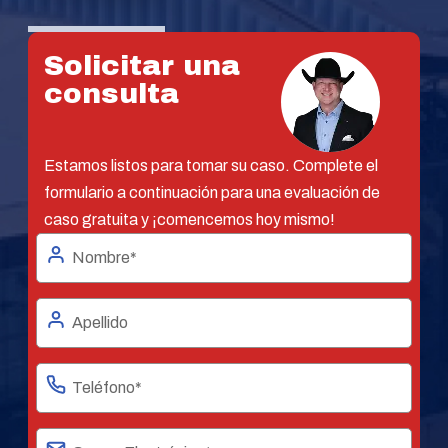
Solicitar una
consulta
Estamos listos para tomar su caso. Complete el
formulario a continuación para una evaluación de
caso gratuita y ¡comencemos hoy mismo!