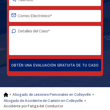
»
Abogado de Lesiones Personales en Colleyville
»
H
o
Abogado de Accidente de Camión en Colleyville
»
m
Accidente por Fatiga del Conductor