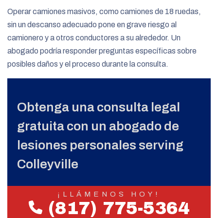
Operar camiones masivos, como camiones de 18 ruedas,
sin un descanso adecuado pone en grave riesgo al
camionero y a otros conductores a su alrededor. Un
abogado podría responder preguntas específicas sobre
posibles daños y el proceso durante la consulta.
Obtenga una consulta legal
gratuita con un abogado de
lesiones personales serving
Colleyville
¡LLÁMENOS HOY!
(817) 775-5364