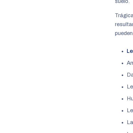
suelo.
Trágic
resulta
pueden 
Le
Am
Da
Le
Hu
Le
La