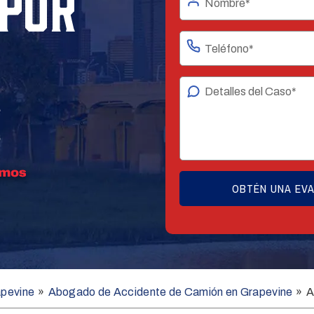
POR
E
apevine
»
Abogado de Accidente de Camión en Grapevine
»
A