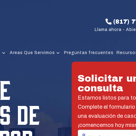
(817) 
Llama ahora - Abie
e
Areas Que Servimos
Preguntas frecuentes
Recurso
E
Solicitar u
consulta
Estamos listos para t
S DE
Complete el formulario
una evaluación de caso
¡comencemos hoy mis