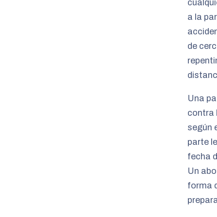
cualqui
a la pa
accide
de cerc
repenti
distanc
Una par
contra
según e
parte l
fecha d
Un abo
forma d
prepara