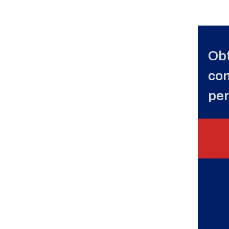
Obt
con
per