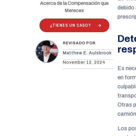
Acerca de la Compensación que
debido 
Mereces
prescri
¿TIENES UN CASO?
Det
REVISADO POR
res
Matthew E. Aulsbrook
November 12, 2024
Es nece
en form
culpabl
transpo
Otras p
camión,
Los po