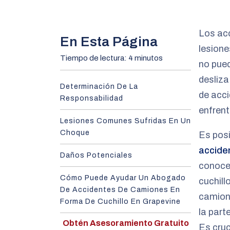
m
e
Los ac
En Esta Página
lesione
Tiempo de lectura: 4 minutos
no pued
desliza
Determinación De La
de acc
Responsabilidad
enfrent
Lesiones Comunes Sufridas En Un
Choque
Es posi
accide
Daños Potenciales
conoce 
Cómo Puede Ayudar Un Abogado
cuchil
De Accidentes De Camiones En
camione
Forma De Cuchillo En Grapevine
la part
Obtén Asesoramiento Gratuito
Es cruc