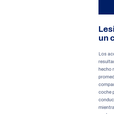
Les
un 
Los ac
resulta
hecho 
promed
compar
coche p
conduct
mientra