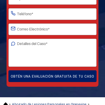
»
Abogado de Lesiones Personales en Grapevine
»
H