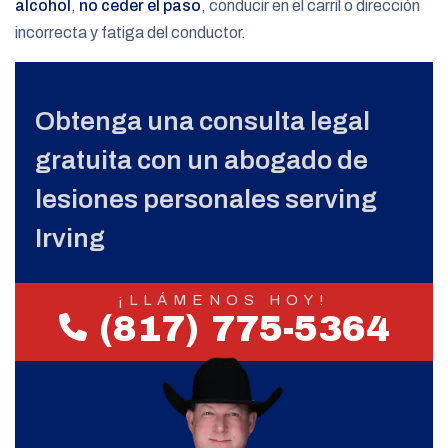
alcohol
,
no ceder el paso
, conducir en el carril o dirección
incorrecta y fatiga del conductor.
Obtenga una consulta legal
gratuita con un abogado de
lesiones personales serving
Irving
¡LLÁMENOS HOY!
(817) 775-5364