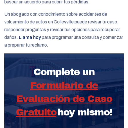
buscar un acuerdo para cubrir tus pérdidas.
Un abogado con conocimiento sobre accidentes de
volcamiento de autos en Colleyville puede revisar tu caso,
responder preguntas y revisar tus opciones para recuperar
daños.
Llama hoy
para programar una consulta y comenzar
a preparar tu reclamo.
Complete un
Formulario de
Evaluación de Caso
Gratuito
hoy mismo!